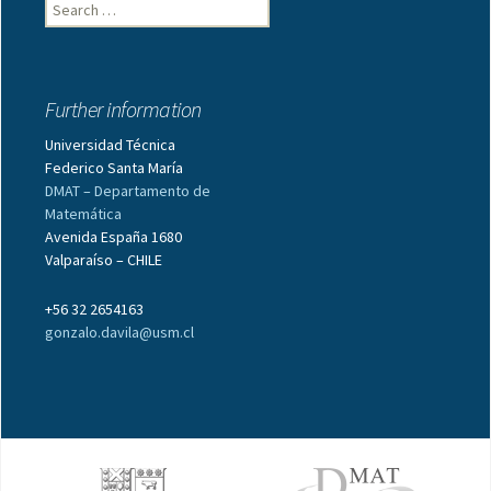
S
e
a
r
c
Further information
h
f
Universidad Técnica
o
Federico Santa María
r
DMAT – Departamento de
:
Matemática
Avenida España 1680
Valparaíso – CHILE
+56 32 2654163
gonzalo.davila@usm.cl